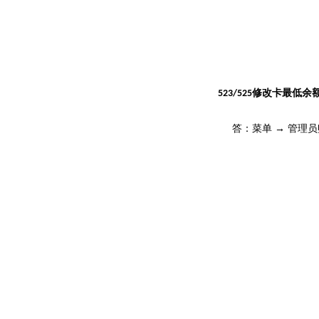
修改卡最低余
5
23/525
答：菜单
→ 管理